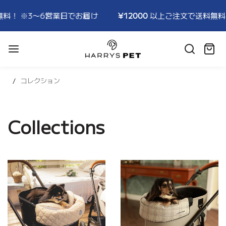
！ ※3〜6営業日でお届け
¥12000
以上ご注文で送料無料！ 
HARRYSPET
Japan
カ
Store
ー
ト:
コレクション
Collections
ALL
AUTUMN
STORE