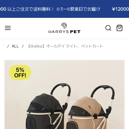
料無料！ ※3〜6営業日でお届け
¥12000
以上ご注文で送料
HARRYSPET
Japan
カ
Store
ー
ト:
ALL
【likalika】オールデイ ライト、ペットカート