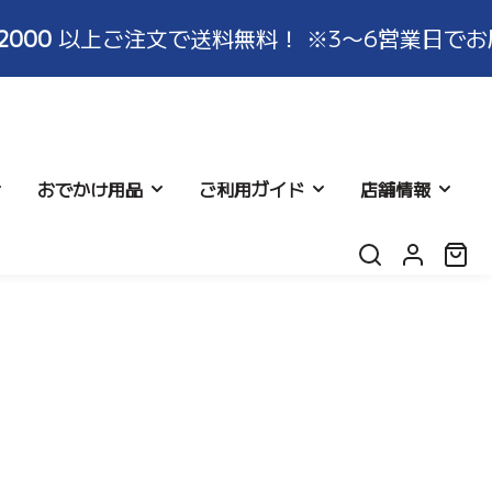
0
以上ご注文で送料無料！ ※3〜6営業日でお届け
おでかけ用品
ご利用ガイド
店舗情報
ロ
カ
グ
ー
イ
ト:
ン
返品につ
シネット
リー
よくある質問
レビュー