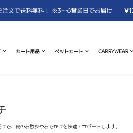
で送料無料！ ※3〜6営業日でお届け
¥1200
T
カート用品
ペットカート
CARRYWEAR
について
ハンドルカバー
コースター
お支払い･配送について
ロココ
アイスポーチ
キャンセル･交換･
バギーバ
アクセサ
いて
チ
だけで、夏のお散歩やおでかけを快適にサポートします。