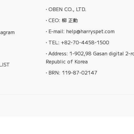
• OBEN CO., LTD.
• CEO: 柳 正勳
• E-mail: help@harryspet.com
agram
• TEL: +82-70-4458-1500
• Address: 1-902,98 Gasan digital 2-
Republic of Korea
LIST
• BRN: 119-87-02147