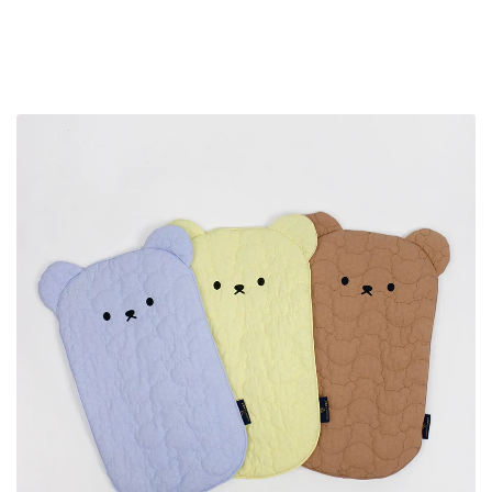
erry
カート
ore、
【ルアモン】デラA、ペットカート
【SALE対象】【3set】 Ice Berry
コンフォーター Ice Berry More、
【Buggy Lab】ニ
【SALE対象】【3se
ライナー Ice Berry
y、アイボリー
キャリーウェア Feelaty、ブラック
キャリーウェア
ャラメ
ー
Caramel Brown キャラメルブラウ
More、Soda Blue ソーダブルー
Caramel Brown 
Look、オリーブ
ン、ペットカ
ン
ン