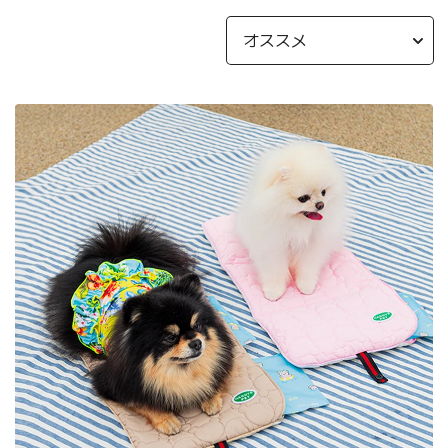
More Series
ューバギーワ
t】 New
 More、
 Feelaty専用 リフトク
キャラメルブラウ
リーフ
ート
More
ッション
More
More
More