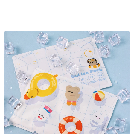
【likalika】デュオフレックス、ペ
【likalika】デュオフレックス、ペ
【SALE対象】【3set】 New
【SALE対象】【3set】 Ice B
【ルアモン】ルナB、ペット
コンフォーター Ice Berry M
キャリーウェア Feelaty、ベージュ
キャリーウェア Feelat
ットカート
ットカート
Margaret
More、Caramel Brown キ
Soda Blue ソーダブル
ルブラウン
バギーボンネット
ギフトカード
パニエ
SUMMER ITEMS
WINTER ITEMS