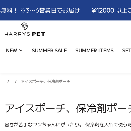
！ ※3〜6営業日でお届け
¥12000
以上ご注文
HARRYSPET
Japan
Store
NEW
SUMMER SALE
SUMMER ITEMS
SE
アイスポーチ、保冷剤ポーチ
ライナー
ALL
ブランド物語
取扱店舗
コンフォーター
バッグ
ハリコレモデル一覧
ショールーム
ボールスター
ブランケット
サイズ
アイスポーチ、保冷剤ポー
暑さが苦手なワンちゃんにぴったり。 保冷剤を入れて使う