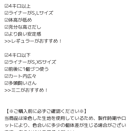
☑︎4キロ以上
☑︎ライナーがS,Lサイズ
☑︎体高が低め
☑︎充分な高さだし
☑︎より良い安定感
>>レギュラーがおすすめ！
☑︎4キロ以下
☑︎ライナーがS,XSサイズ
☑︎前後に1個づつ使う
☑︎カート内広々
☑︎多頭飼いさん
>>ミニがおすすめ！
【※ご購入前に必ずご確認ください※】
当商品は染色した生地を使用しているため、製作時期やロ
ットにより、色合いに多少の個体差が生じる場合がござい