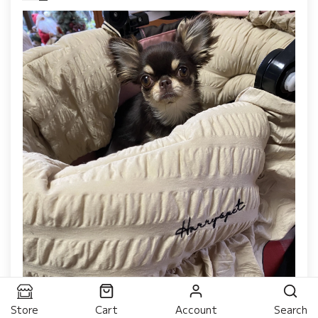
Store
Cart
Account
Search