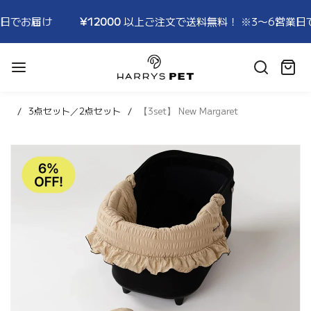
¥12000
以上ご注文で送料無料！ ※3〜6営業日でお届け
HARRYSPET
Japan
カ
Store
ー
ト:
3点セット／2点セット
【3set】 New Margaret