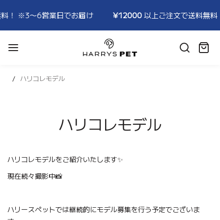
！ ※3〜6営業日でお届け
¥12000
以上ご注文で送料無料！ 
HARRYSPET
Japan
カ
Store
ー
ト:
ハリコレモデル
ハリコレモデル
ハリコレモデルをご紹介いたします✨
現在続々撮影中📸
ハリースペットでは継続的にモデル募集を行う予定でございま