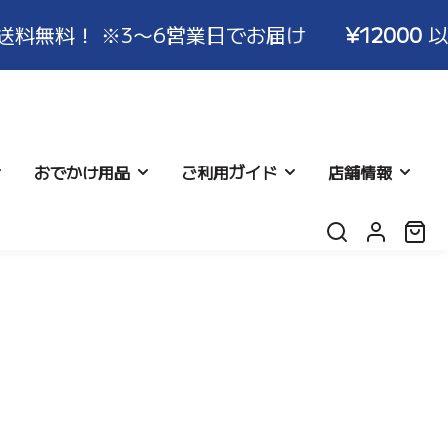
3〜6営業日でお届け
¥12000
以上ご注文で送
おでかけ用品
ご利用ガイド
店舗情報
ロ
カ
グ
ー
イ
ト:
ン
返品につ
シネット
リー
よくある質問
レビュー