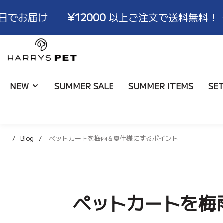
¥12000
以上ご注文で送料無料！ ※3〜6営業
HARRYSPET
Japan
Store
NEW
SUMMER SALE
SUMMER ITEMS
SE
Blog
ペットカートを梅雨＆夏仕様にするポイント
ライナー
ALL
ブランド物語
取扱店舗
コンフォーター
バッグ
ハリコレモデル一覧
ショールーム
ボールスター
ブランケット
サイズ
ペットカートを梅