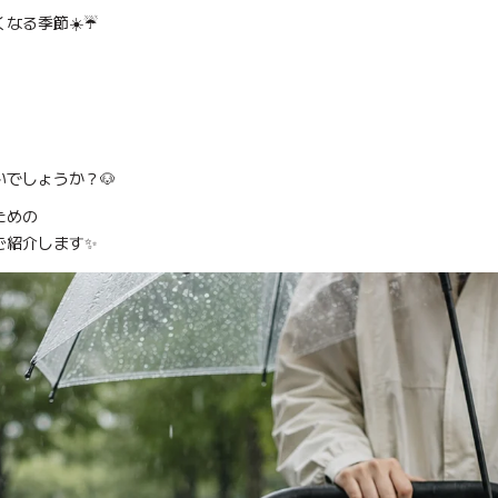
なる季節☀️☔
カート
e、
e、
【ルアモン】デラA、ペットカート
コンフォーター Ice Berry More、
【3set】ウィンドシェルライト、
コンフォーター Ice Ber
【3set】ウィンドシ
【Buggy Lab】ニ
y、アイボリー
キャリーウェア Feelaty、ブラック
キャリーウェア
ルブラウ
ルブラウ
Soda Blue ソーダブルー
ブルー&アイボリー
Caramel Brown 
ブラック&ベー
ン、ペットカ
ン
でしょうか？🐶
ための
ご紹介します✨