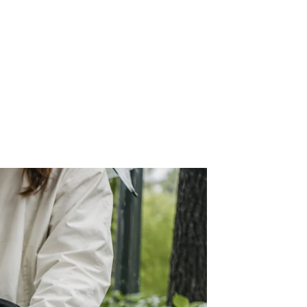
More Series
ry More、
ェルライト、
ューバギーワ
 Feelaty専用 リフトク
キャラメルブラウ
ジュ
ート
More
ッション
More
More
More