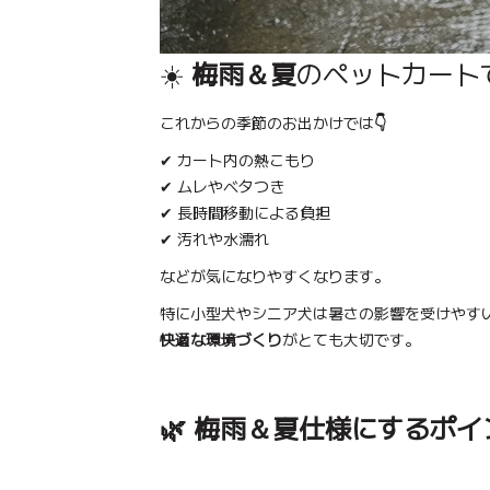
☀️
梅雨＆夏
のペットカート
これからの季節のお出かけでは
👇
✔ カート内の熱こもり
✔ ムレやベタつき
✔ 長時間移動による負担
✔ 汚れや水濡れ
などが気になりやすくなります。
特に小型犬やシニア犬は暑さの影響を受けやす
快適な環境づくり
がとても大切です。
🌿 梅雨＆夏仕様にするポイ