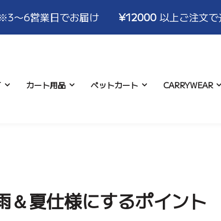
日でお届け
¥12000
以上ご注文で送料無料！ ※
T
カート用品
ペットカート
CARRYWEAR
について
ハンドルカバー
コースター
お支払い･配送について
ロココ
アイスポーチ
キャンセル･交換･
バギーバ
アクセサ
いて
雨＆夏仕様にするポイント