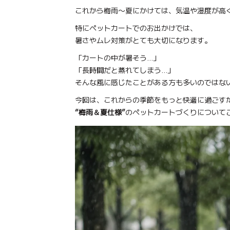
これから梅雨〜夏にかけては、気温や湿度が高く
特にペットカートでのお出かけでは、
暑さやムレ対策がとても大切になります。
【2set】コンフォーター ＋ バギー
【likalika】デュオフレックス、ペ
【likalika】デュオフレックス、ペ
【ルアモン】ルナB、ペット
【3set】 Ice Berry Mor
【3set】 Ice Berry Mor
「カートの中が暑そう…」
キャリーウェア Feelaty、ベージュ
キャリーウェア Feelat
ットカート
ボンネット
ットカート
Caramel Brown キャラメ
Caramel Brown キャラメ
「長時間だと蒸れてしまう…」
ン
ン
そんな風に感じたことがある方も多いのではない
今回は、これからの季節をもっと快適に過ごす
“梅雨＆夏仕様”
のペットカートづくりについて
バギーボンネット
ギフトカード
パニエ
SUMMER ITEMS
WINTER ITEMS