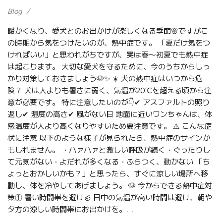
Blog
暖かくなり、愛犬とのお出かけが楽しくなる季節🌸ですがこ
の時期から気をつけたいのが、熱中症です。 「夏だけ気をつ
ければいい」と思われがちですが、実は春〜初夏でも熱中症
は起こります。 大切な愛犬を守るために、今のうちからしっ
かり対策しておきましょう🐶✨ ☀️ 犬の熱中症はいつから危
険？ 犬は人よりも暑さに弱く、気温が20℃を超える頃から注
意が必要です。 特に注意したいのが👇✔ アスファルトの照り
返し✔ 湿度の高さ✔ 風がない日 地面に近いワンちゃんは、体
感温度が人より高くなりやすいため要注意です。 ⚠️ こんな症
状に注意 以下のような様子が見られたら、熱中症のサインか
もしれません。 ・ハァハァと激しい呼吸が続く・ぐったりし
て元気がない・よだれが多くなる・ふらつく、動かない 「ち
ょっとおかしいかも？」と思ったら、すぐに涼しい場所へ移
動し、体を冷やしてあげましょう。 🐶 今からできる熱中症対
策① 暑い時間帯を避ける 日中の気温が高い時間は避け、朝や
夕方の涼しい時間帯にお出かけを。...