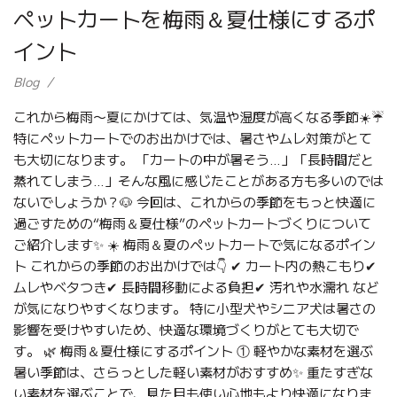
ペットカートを梅雨＆夏仕様にするポ
イント
Blog
これから梅雨〜夏にかけては、気温や湿度が高くなる季節☀️☔
特にペットカートでのお出かけでは、暑さやムレ対策がとて
も大切になります。 「カートの中が暑そう…」「長時間だと
蒸れてしまう…」そんな風に感じたことがある方も多いのでは
ないでしょうか？🐶 今回は、これからの季節をもっと快適に
過ごすための“梅雨＆夏仕様”のペットカートづくりについて
ご紹介します✨ ☀️ 梅雨＆夏のペットカートで気になるポイン
ト これからの季節のお出かけでは👇 ✔ カート内の熱こもり✔
ムレやベタつき✔ 長時間移動による負担✔ 汚れや水濡れ など
が気になりやすくなります。 特に小型犬やシニア犬は暑さの
影響を受けやすいため、快適な環境づくりがとても大切で
す。 🌿 梅雨＆夏仕様にするポイント ① 軽やかな素材を選ぶ
暑い季節は、さらっとした軽い素材がおすすめ✨ 重たすぎな
い素材を選ぶことで、見た目も使い心地もより快適になりま