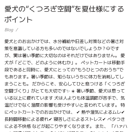
愛犬の“くつろぎ空間”を夏仕様にする
ポイント
Blog
愛犬とのお出かけでは、水分補給や日差し対策などの暑さ対
策を意識している方も多いのではないでしょうか？🐶です
が、実は暑い季節に大切なのはそれだけではありません。 愛
犬が「どこで、どのように休むか」。 ペットカートは移動手
段であると同時に、愛犬にとっての"もうひとつのおうち"で
もあります。暑い季節は、知らないうちに体力を消耗してし
まうことも。 だからこそ、安心してひと息つける「くつろぎ
空間づくり」がとても大切です✨ ☀️ 暑い季節、愛犬は思って
いる以上に疲れています 犬は人よりも体温調節が苦手で、気
温だけでなく湿度の影響も受けやすいと言われています。 特
にペットカートでのお出かけでは、 ✔ 熱や湿気によるムレ✔
長時間移動による疲れ✔ 寝苦しさによるストレス✔ ベタつき
による不快感 などが起こりやすくなります。 また、 「ハァハ