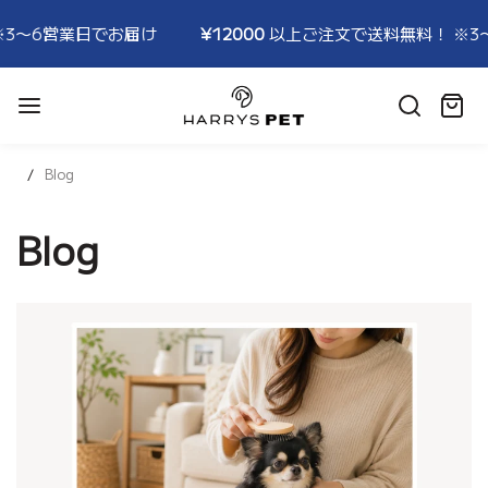
6営業日でお届け
¥12000
以上ご注文で送料無料！ ※3〜6営
HARRYSPET
Japan
カ
Store
ー
ト:
Blog
Blog