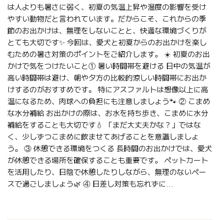
は人よりも暑さに弱く、初夏の気温上昇や湿度の影響を受け
やすい動物だと言われています。だからこそ、これからの季
節のお出かけは、無理をしないことと、快適な環境づくりが
とても大切です✨ 今回は、愛犬と初夏からのお出かけを楽し
むための暑さ対策のポイントをご紹介します。 ☀️ 初夏のお出
かけで気をつけたいこと① 暑い時間帯を避ける 日中の気温が
高い時間帯は避け、朝や夕方の比較的涼しい時間帯にお出か
けするのがおすすめです。 特にアスファルトは想像以上に高
温になるため、肉球への負担にも注意しましょう🐾 ② こまめ
な水分補給 お出かけの際は、お水を持ち歩き、こまめに水分
補給をすることも大切です💧 「まだ大丈夫かな？」ではな
く、少しずつこまめに飲ませてあげることを意識しましょ
う。 ③ 休憩できる環境をつくる 長時間のお出かけでは、愛犬
が休憩できる場所を確保することも重要です。 ペットカート
を活用したり、日陰で休憩したりしながら、無理のないペー
スで過ごしましょう🌿 ④ 日差し対策も忘れずに...