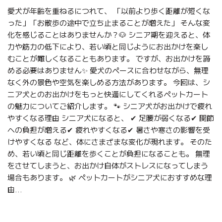
愛犬が年齢を重ねるにつれて、 「以前より歩く距離が短くな
った」「お散歩の途中で立ち止まることが増えた」 そんな変
化を感じることはありませんか？🐶 シニア期を迎えると、体
力や筋力の低下により、若い頃と同じようにお出かけを楽し
むことが難しくなることもあります。 ですが、お出かけを諦
める必要はありません✨ 愛犬のペースに合わせながら、無理
なく外の景色や空気を楽しめる方法があります。 今回は、シ
ニア犬とのお出かけをもっと快適にしてくれるペットカート
の魅力についてご紹介します。 🐾 シニア犬がお出かけで疲れ
やすくなる理由 シニア犬になると、 ✔ 足腰が弱くなる✔ 関節
への負担が増える✔ 疲れやすくなる✔ 暑さや寒さの影響を受
けやすくなる など、体にさまざまな変化が現れます。 そのた
め、若い頃と同じ距離を歩くことが負担になることも。 無理
をさせてしまうと、お出かけ自体がストレスになってしまう
場合もあります。 🌿 ペットカートがシニア犬におすすめな理
由...