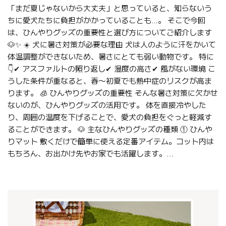
「まだ夏じゃないから大丈夫」と思っていると、知らないう
ちに愛犬たちに負担がかかっていることも…。 そこで今回
は、ひんやりグッズの重要性と選び方についてご紹介します
🐶✨ ☀️ 犬に暑さ対策が必要な理由 犬は人のように汗をかいて
体温調整ができないため、暑さにとても弱い動物です。 特に
👇✔ アスファルトの照り返し✔ 湿度の高さ✔ 風がない環境 こ
うした条件が重なると、春〜初夏でも熱中症のリスクが高ま
ります。 🧊 ひんやりグッズの重要性 そんな暑さ対策に欠かせ
ないのが、ひんやりグッズの活用です。 体を直接冷やした
り、周囲の温度を下げることで、愛犬の負担をぐっと軽減す
ることができます。 🐶 主なひんやりグッズの種類 ① ひんや
りマット 敷くだけで簡単に使える定番アイテム。コット内は
もちろん、お出かけ先やお家でも活躍します。...