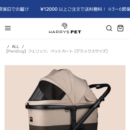
届け
¥12000
以上ご注文で送料無料！ ※3〜6営業日でお届け
HARRYSPET
Japan
カ
Store
ー
ト:
ALL
【ParisDog】フェリッツ、ペットカート [デラックスサイズ]