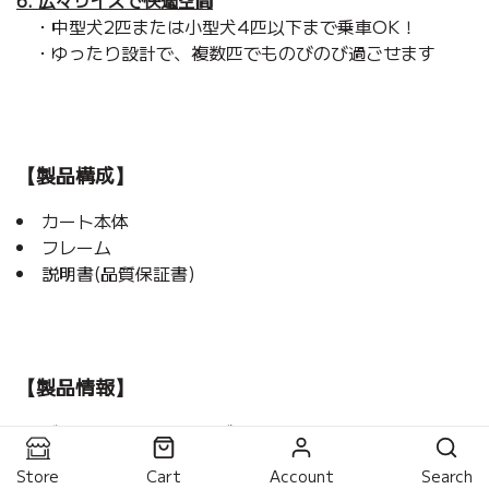
6. 広々サイズで快適空間
・中型犬2匹または小型犬4匹以下まで乗車OK！
・ゆったり設計で、複数匹でものびのび過ごせます
【製品構成】
カート本体
フレーム
説明書(品質保証書)
【製品情報】
ブランド：パリスドッグ
製品名：フェリッツ ペットカート デラックスサイズ
Store
Cart
Account
Search
推奨乗車体重：中型犬2匹(20kg未満) or 小型犬4匹以