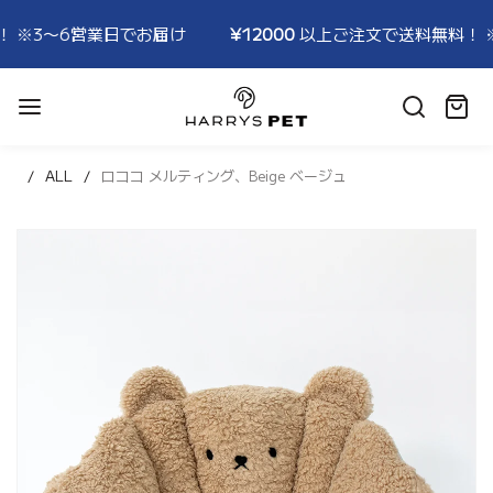
届け
¥12000
以上ご注文で送料無料！ ※3〜6営業日でお届
HARRYSPET
Japan
カ
Store
ー
ト:
ALL
ロココ メルティング、Beige ベージュ