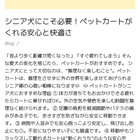
シニア犬にこそ必要！ペットカートが
くれる安心と快適さ
Blog
「昔より歩く距離が短くなった」「すぐ疲れてしまう」そん
な愛犬の変化を感じたら、ペットカートがおすすめです。 シ
ニア犬にとって大切なのは、“無理なく楽しむこと”。ペット
カートは、無理をさせずに外の世界を楽しませてあげられる
シニア期の心強い相棒になります🐶 🐶 ペットカートがシニ
ア犬におすすめな理由 ① 体力が落ちてもお出かけできる疲れ
たらカートに乗せればOK。外の空気や景色を楽しむ時間を無
理なく続けられます。 ② 足腰の負担を軽減関節やパテラの痛
みがある子でも、歩きすぎを防ぎながら安全に移動できま
す。 ③ 病院や人混みでも安心抱っこより安定し、飛び出し防
止にも◎。不安になりやすい子にも最適です。 ④ 移動中もリ
ラックスして眠れるカートは“動くおうち”のような安心空