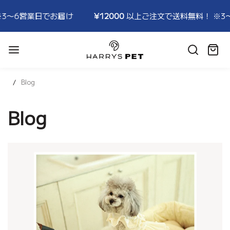
営業日でお届け
¥12000
以上ご注文で送料無料！ ※3〜6営業
HARRYSPET
Japan
カ
Store
ー
ト:
Blog
Blog