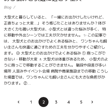
Blog
大型犬と暮らしていると、 「一緒にお出かけしたいけれど、
正直ちょっと大変…」 そう感じたことはありませんか？体が
大きく力も強い大型犬は、小型犬とは違った悩みが多く、 特
に移動や外出シーンでは工夫が欠かせません。 ✨ この記事で
は、 大型犬とのお出かけでよくある悩みと、 ワンちゃんも飼
い主さんも快適に過ごすための工夫を分かりやすくご紹介し
ます。 😥 大型犬とのお出かけでよくある悩み ① 抱っこがで
きない・移動が大変 🚶 大型犬は体重があるため、 小型犬のよ
うに抱っこで移動することができません。 階段や段差が多い
場所 人混みやイベント会場 病院や商業施設までの移動 こうし
た場面では、ワンちゃんにも飼い主さんにも大きな負担がか
かります。 ②...
1
2
3
4
5