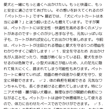
愛犬と一緒にもっと遠くへ出かけたい。もっと快適に、もっ
と安全に過ごさせてあげたい。 その想いを叶えてくれるのが
「ペットカート」です🐾 最近では、「犬にペットカートは本
当に必要？」と迷う飼い主さんも増えています。 ですが実
は、ペットカートには安全性・快適性を高める多くのメリッ
トがあるのです✨ 歩くのが少し苦手な子も、元気いっぱいな
子も、カートがあれば安心してお出かけを楽しめます。 今回
は、ペットカートが注目される理由と愛犬を守る5つの理由を
わかりやすくご紹介します！ ✅ 1．安全を守るため お出かけ
先が人混みだったり、地面が熱くなっている日、愛犬を歩か
せるのは危険です。小型犬は高さが低いため、人の足元に隠
れて見えにくく、踏まれてしまう可能性もあります。ペット
カートに乗せていれば、地面の熱や段差から愛犬を守り、安
全に移動できます。 ✅ 2．体の負担を軽減できる 元気なワ
ンちゃんでも、長く歩き続けると疲れてしまいます。特にシ
ニア犬や膝・腰が弱い犬種は、無理な歩行が関節の負担につ
ながることも。ペットカートは途中で休憩場所として使える
ので、体力に合わせたペースでおでかけができます。 ✅ 3．