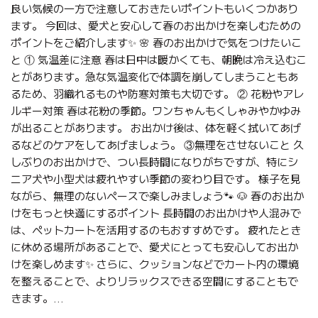
良い気候の一方で注意しておきたいポイントもいくつかあり
ます。 今回は、愛犬と安心して春のお出かけを楽しむための
ポイントをご紹介します✨ 🌸 春のお出かけで気をつけたいこ
と ① 気温差に注意 春は日中は暖かくても、朝晩は冷え込むこ
とがあります。急な気温変化で体調を崩してしまうこともあ
るため、羽織れるものや防寒対策も大切です。 ② 花粉やアレ
ルギー対策 春は花粉の季節。ワンちゃんもくしゃみやかゆみ
が出ることがあります。 お出かけ後は、体を軽く拭いてあげ
るなどのケアをしてあげましょう。 ③無理をさせないこと 久
しぶりのお出かけで、つい長時間になりがちですが、特にシ
ニア犬や小型犬は疲れやすい季節の変わり目です。 様子を見
ながら、無理のないペースで楽しみましょう🐾 🐶 春のお出か
けをもっと快適にするポイント 長時間のお出かけや人混みで
は、ペットカートを活用するのもおすすめです。 疲れたとき
に休める場所があることで、愛犬にとっても安心してお出か
けを楽しめます✨ さらに、クッションなどでカート内の環境
を整えることで、よりリラックスできる空間にすることもで
きます。...