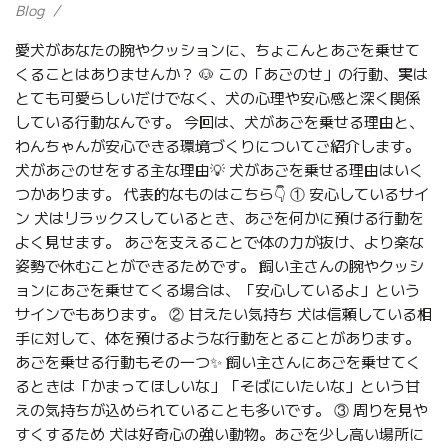
Blog
愛犬があなたの腕やクッションに、ちょこんとあごを乗せて
くることはありませんか？ 🐶 この「あごのせ」の行動、実は
とても可愛らしいだけでなく、犬の心理や安心感と深く関係
している行動なんです。 今回は、犬があごを乗せる理由と、
わんちゃんが安心できる環境づくりについてご紹介します。
犬があごのせをする主な理由💡 犬があごを乗せる理由はいく
つかあります。 代表的なものはこちら👇 ① 安心しているサイ
ン 犬はリラックスしているとき、あごを何かに預ける行動を
よく見せます。 あごを支えることで体の力が抜け、より楽な
姿勢で休むことができるためです。 飼い主さんの腕やクッシ
ョンにあごを乗せてくる場合は、「安心しているよ」という
サインでもあります。 ② 甘えたい気持ち 犬は信頼している相
手に対して、体を預けるような行動をとることがあります。
あごを乗せる行動もその一つ✨ 飼い主さんにあごを乗せてく
るときは「かまってほしいな」「そばにいたいな」という甘
えの気持ちが込められていることも多いです。 ③ 周りを見や
すくするため 犬は好奇心の強い動物。あごを少し高い場所に