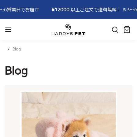
業日でお届け
¥12000
以上ご注文で送料無料！ ※3〜6営業日
HARRYSPET
Japan
カ
Store
ー
ト:
Blog
Blog