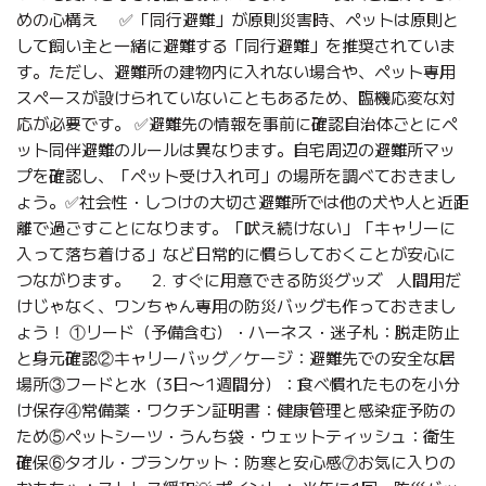
めの心構え ✅「同行避難」が原則災害時、ペットは原則と
して飼い主と一緒に避難する「同行避難」を推奨されていま
す。ただし、避難所の建物内に入れない場合や、ペット専用
スペースが設けられていないこともあるため、臨機応変な対
応が必要です。 ✅避難先の情報を事前に確認自治体ごとにペ
ット同伴避難のルールは異なります。自宅周辺の避難所マッ
プを確認し、「ペット受け入れ可」の場所を調べておきまし
ょう。✅社会性・しつけの大切さ避難所では他の犬や人と近距
離で過ごすことになります。「吠え続けない」「キャリーに
入って落ち着ける」など日常的に慣らしておくことが安心に
つながります。 2. すぐに用意できる防災グッズ 人間用だ
けじゃなく、ワンちゃん専用の防災バッグも作っておきまし
ょう！ ①リード（予備含む）・ハーネス・迷子札：脱走防止
と身元確認②キャリーバッグ／ケージ：避難先での安全な居
場所③フードと水（3日〜1週間分）：食べ慣れたものを小分
け保存④常備薬・ワクチン証明書：健康管理と感染症予防の
ため⑤ペットシーツ・うんち袋・ウェットティッシュ：衛生
確保⑥タオル・ブランケット：防寒と安心感⑦お気に入りの