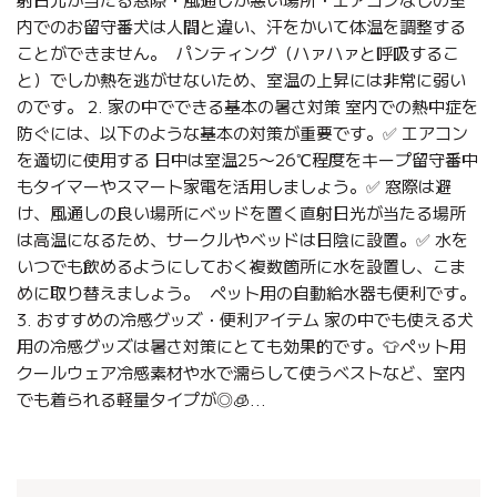
内でのお留守番犬は人間と違い、汗をかいて体温を調整する
ことができません。 パンティング（ハァハァと呼吸するこ
と）でしか熱を逃がせないため、室温の上昇には非常に弱い
のです。 2. 家の中でできる基本の暑さ対策 室内での熱中症を
防ぐには、以下のような基本の対策が重要です。✅ エアコン
を適切に使用する 日中は室温25〜26℃程度をキープ留守番中
もタイマーやスマート家電を活用しましょう。✅ 窓際は避
け、風通しの良い場所にベッドを置く直射日光が当たる場所
は高温になるため、サークルやベッドは日陰に設置。✅ 水を
いつでも飲めるようにしておく複数箇所に水を設置し、こま
めに取り替えましょう。 ペット用の自動給水器も便利です。
3. おすすめの冷感グッズ・便利アイテム 家の中でも使える犬
用の冷感グッズは暑さ対策にとても効果的です。👕ペット用
クールウェア冷感素材や水で濡らして使うベストなど、室内
でも着られる軽量タイプが◎🧊...