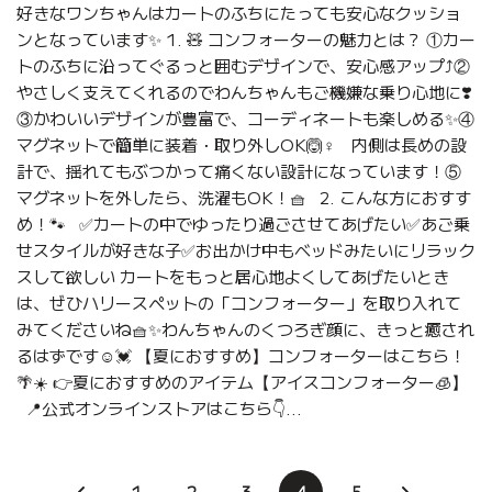
好きなワンちゃんはカートのふちにたっても安心なクッショ
ンとなっています✨ 1. 🧸 コンフォーターの魅力とは？ ①カー
トのふちに沿ってぐるっと囲むデザインで、安心感アップ⤴️②
やさしく支えてくれるのでわんちゃんもご機嫌な乗り心地に❣️
③かわいいデザインが豊富で、コーディネートも楽しめる✨④
マグネットで簡単に装着・取り外しOK🙆♀️ 内側は長めの設
計で、揺れてもぶつかって痛くない設計になっています！⑤
マグネットを外したら、洗濯もOK！🧺 2. こんな方におすす
め！🐾 ✅カートの中でゆったり過ごさせてあげたい✅あご乗
せスタイルが好きな子✅お出かけ中もベッドみたいにリラック
スして欲しい カートをもっと居心地よくしてあげたいとき
は、ぜひハリースペットの「コンフォーター」を取り入れて
みてくださいね🧺✨わんちゃんのくつろぎ顔に、きっと癒され
るはずです☺️💓 【夏におすすめ】コンフォーターはこちら！
🌴☀️ 👉夏におすすめのアイテム【アイスコンフォーター🧊】
📍公式オンラインストアはこちら👇...
1
2
3
4
5