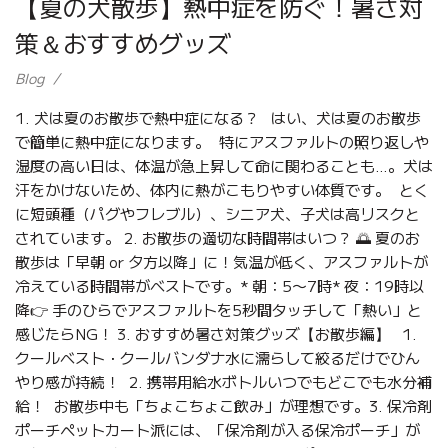
【夏の犬散歩】熱中症を防ぐ！暑さ対
策＆おすすめグッズ
Blog
1. 犬は夏のお散歩で熱中症になる？ はい、犬は夏のお散歩
で簡単に熱中症になります。 特にアスファルトの照り返しや
湿度の高い日は、体温が急上昇して命に関わることも…。犬は
汗をかけないため、体内に熱がこもりやすい体質です。 とく
に短頭種（パグやフレブル）、シニア犬、子犬は高リスクと
されています。 2. お散歩の適切な時間帯はいつ？ 🌅 夏のお
散歩は「早朝 or 夕方以降」に！気温が低く、アスファルトが
冷えている時間帯がベストです。* 朝：5〜7時* 夜：19時以
降👉 手のひらでアスファルトを5秒間タッチして「熱い」と
感じたらNG！ 3. おすすめ暑さ対策グッズ【お散歩編】 1.
クールベスト・クールバンダナ水に濡らして絞るだけでひん
やり感が持続！ 2. 携帯用給水ボトルいつでもどこでも水分補
給！ お散歩中も「ちょこちょこ飲み」が理想です。3. 保冷剤
ポーチペットカート派には、「保冷剤が入る保冷ポーチ」が