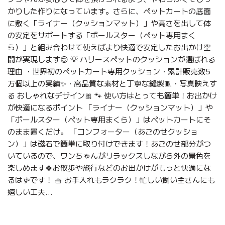
かりした作りになっています。さらに、ペットカートの底面
に敷く「ライナー（クッションマット）」や高さを出して体
の安定をサポートする「ボールスター（ペット専用まく
ら）」と組み合わせて使えばより快適で安定したお出かけ空
間が実現します😊 💡 ハリースペットのクッションが選ばれる
理由 ・世界初のペットカート専用クッション・累計販売数5
万個以上の実績✨・高品質な素材と丁寧な縫製🧵・写真映えす
る おしゃれなデザイン🎀 🐾 使い方はとっても簡単！お出かけ
が快適になるポイント 「ライナー（クッションマット）」や
「ボールスター（ペット専用まくら）」はペットカートにそ
のまま置くだけ。 「コンフォーター（あごのせクッショ
ン）」は磁石で簡単に取り付けできます！あごのせ部分がつ
いているので、ワンちゃんがリラックスしながら外の景色を
楽しめます🍀お散歩や旅行などのお出かけがもっと快適にな
るはずです！ 🧺 お手入れもラクラク！忙しい飼い主さんにも
嬉しい工夫...