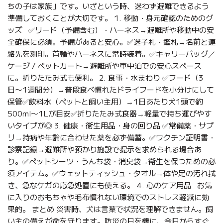
ちの子は家族」です。いざという時、迷わず避難できるよう
準備しておくことが大切です。 1. 移動・身元確認のためのグ
ッズ ✅リード（予備含む）・ハーネス→避難所や移動中の安
全確保に必須。予備があると安心。✅迷子札・鑑札→名前と連
絡先を刻印。首輪やハーネスに常時装着。✅キャリーバッグ／
ケージ / ペットカート→避難所や車中泊での安心スペース
に。折りたたみ式も便利。 2. 食事・水まわり ✅フード（3
日〜1週間分）→普段食べ慣れたドライフードを小分けにして
保管✅飲料水（ペットと飼い主用）→1日あたり犬1頭で約
500ml〜1Lが目安✅折りたたみ式食器→軽量で持ち運びやす
いタイプが◎ 3. 健康・衛生用品・身の回り品 ✅常備薬・サプ
リ→持病や年齢に合わせた薬を必ず備蓄。✅ワクチン証明書・
診察記録→避難所や預かり施設で提示を求められる場合あ
り。✅ペットシーツ・うんち袋・消臭袋→衛生を保つための必
須アイテム。✅ウェットティッシュ・タオル→体や足の汚れ拭
き、急なケガの応急処置にも使える。 4. 心のケア用品 お気
に入りのおもちゃや毛布慣れない環境でのストレス軽減に効
果的。 まとめ 災害時、犬は言葉で状況を理解できません。飼
い主の備えが命を守ります。防災の日を機に、今日からすぐ