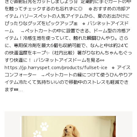
きで直射日光をカットしましょう🛒 定期的に手でカートの中
を触ってチェックするのも忘れずに◎ ❄️ おすすめの冷却ア
イテム ハリースペットの人気アイテムから、夏のお出かけに
ぴったりなグッズをピックアップ🎀 🔹 バシネットアイスド
ーム →ペットカートの中に設置できる、ドーム型の冷感ア
イテム！冷感生地を使っていて、触れた瞬間ひんやり。さら
に、専用保冷剤を最大6個も収納可能で、なんと中は約24℃
の快適温度をキープ✨（社内比較）暑がりなわんちゃんもぐっ
すり快適に！ ↓バシネットアイスドームを見る👀
https://jp.harryspet.com/products/fullset-ice 🔹 アイス
コンフォーター →ペットカートの縁につけて使うひんやりア
イテム冷たくて気持ちいいので移動中のストレスも軽減でき
ます💤...