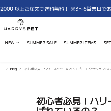
以上ご注文で送料無料！ ※3〜6営業日でお届け
HARRYSPET
Japan
Store
NEW
SUMMER SALE
SUMMER ITEMS
SE
Blog
初心者必見！ハリースペットのペットカートクッションは
ライナー
ALL
ブランド物語
取扱店舗
コンフォーター
バッグ
ハリコレモデル一覧
ショールーム
ボールスター
ブランケット
サイズ
初心者必見！ハリ
ばれているの？