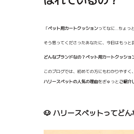
「
ペット用カートクッション
ってなに…ちょっ
【2set】コンフォーター ＋ バギー
【likalika】デュオフレックス、ペ
【likalika】デュオフレックス、ペ
【ルアモン】ルナB、ペット
コンフォーター Ice Berry M
【3set】Closet ワッフル
キャリーウェア Feelaty、ベージュ
キャリーウェア Feelat
ットカート
ボンネット
ットカート
Soda Blue ソーダブル
ン、White ホワイト
そう思ってくださったあなたに、今日はもっと
どんなブランドなの？ペット用カートクッショ
このブログでは、初めての方にもわかりやすく
ハリースペットの人気の理由
をぎゅっと
ご紹介
バギーボンネット
ギフトカード
パニエ
SUMMER ITEMS
WINTER ITEMS
🐶 ハリースペットってど