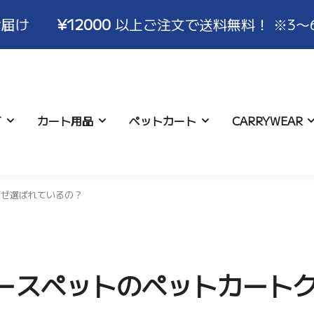
¥12000
以上ご注文で送料無料！ ※3〜6営業
T
カート用品
ペットカート
CARRYWEAR
なぜ選ばれているの？
について
ハンドルカバー
コースター
お支払い･配送について
ロココ
アイスポーチ
キャンセル･交換･
バギーバ
アクセサ
いて
ースペットのペットカート