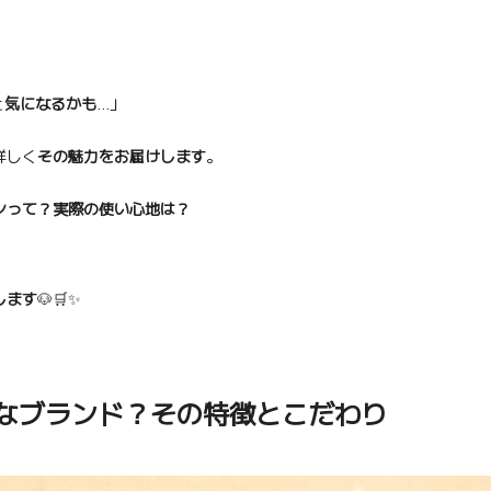
と
気になるかも
…」
カート
ore、
バルー
【ルアモン】デラA、ペットカート
コンフォーター Ice Berry More、
【3set】Closet プリーツセット
【3set】 New Loo
【Buggy Lab】ニ
ライナー Ice Berry
y、アイボリー
キャリーウェア Feelaty、ブラック
キャリーウェア
ー
Caramel Brown キャラメルブラウ
アップ
Caramel Brown 
ン、ペットカ
ャット
詳しく
その魅力をお届けします
。
ン
ン
ンって？実際の使い心地は？
、
します
🐶🛒✨
んなブランド？その特徴とこだわり