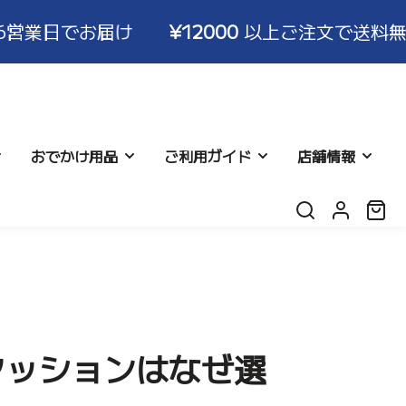
日でお届け
¥12000
以上ご注文で送料無料！ ※
おでかけ用品
ご利用ガイド
店舗情報
ロ
カ
グ
ー
イ
ト:
ン
返品につ
シネット
リー
よくある質問
レビュー
クッションはなぜ選