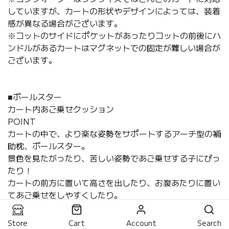
していますが、カートの形状やデザインによっては、装着
感が異なる場合がございます。
※コットのサイドにポケットがあったりコットの前後にハ
ンドルがあるカートはマグネットでの固定が難しい場合が
ございます。
■ボールスター
カート内あご乗せクッション
POINT
カートの中で、より楽な姿勢をサポートするアーチ型の補
助枕、ボールスター。
景色を見たがったり、苦しい姿勢であご乗せする子にぴっ
たり！
カートの前方に置いて高さを出したり、お腹あたりに置い
てあご乗せをしやすくしたり。
なくてもいいけどあったら便利！！一回使ったら使わずに
はいられなくなるクッションです。
Store
Cart
Account
Search