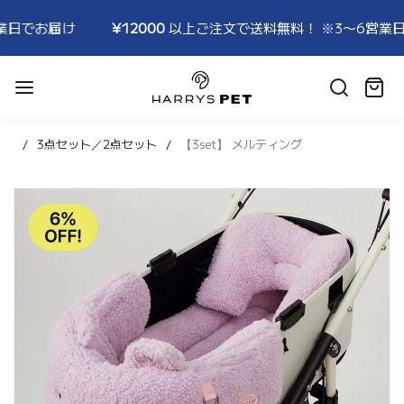
¥12000
以上ご注文で送料無料！ ※3〜6営業日でお届け
HARRYSPET
Japan
カ
Store
ー
ト:
3点セット／2点セット
【3set】 メルティング