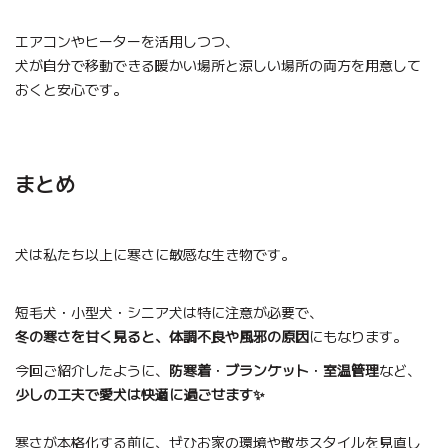
エアコンやヒーターを活用しつつ、
犬が自分で移動できる暖かい場所と涼しい場所の両方を用意して
おくと安心です。
まとめ
犬は私たち以上に寒さに敏感な生き物です。
短毛犬・小型犬・シニア犬は特に注意が必要で、
冬の寒さを甘く見ると、体調不良や風邪の原因
にもなります。
今回ご紹介したように、
防寒着
・
ブランケット
・
室温管理
など、
少しの工夫で愛犬は快適に過ごせます✨
寒さが本格化する前に、ぜひお家の環境や散歩スタイルを見直し