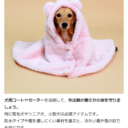
犬用コート
や
セーター
を活用して、
外出時の寒さから体を守りま
しょう
。
特に短毛犬やシニア犬、小型犬は必須アイテムです。
防水タイプや風を通しにくい素材を選ぶと、冷たい風や雪の日で
も安心です。