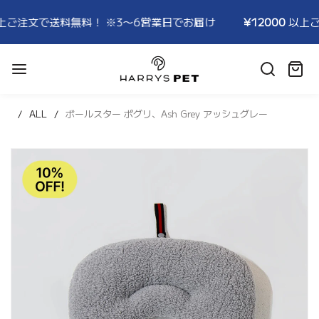
 ※3〜6営業日でお届け
¥12000
以上ご注文で送料無料！ 
HARRYSPET
Japan
カ
Store
ー
ト:
ALL
ボールスター ポグリ、Ash Grey アッシュグレー