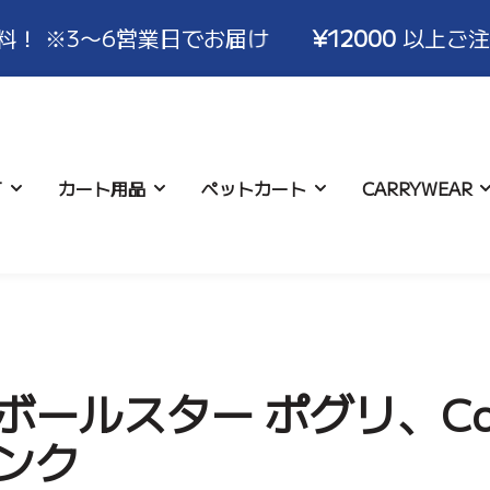
営業日でお届け
¥12000
以上ご注文で送料無料！
T
カート用品
ペットカート
CARRYWEAR
について
ハンドルカバー
コースター
お支払い･配送について
ロココ
アイスポーチ
キャンセル･交換･
バギーバ
アクセサ
いて
ボールスター ポグリ、Cott
ンク