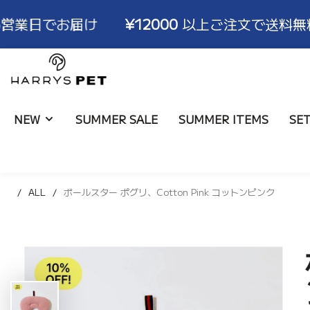
け
¥12000
以上ご注文で送料無料！ ※3〜6
HARRYSPET
Japan
Store
NEW
SUMMER SALE
SUMMER ITEMS
SE
ALL
ボールスター ポグリ、Cotton Pink コットンピンク
ライナー
ALL
ブランド物語
取扱店舗
コンフォーター
バッグ
ハリコレモデル一覧
ショールーム
ボールスター
ブランケット
サイズ