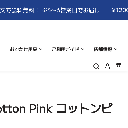
 ※3〜6営業日でお届け
¥12000
以上ご注文
おでかけ用品
ご利用ガイド
店舗情報
ロ
カ
グ
ー
イ
ト:
ン
返品につ
シネット
リー
よくある質問
レビュー
on Pink コットンピ