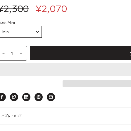
¥2,300
¥2,070
ize:
Mini
erry
カート
ore、
【ルアモン】デラA、ペットカート
【SALE対象】【3set】 Ice Berry
コンフォーター Ice Berry More、
【Buggy Lab】ニ
【SALE対象】【3se
ライナー Ice Berry
y、アイボリー
キャリーウェア Feelaty、ブラック
キャリーウェア
ャラメ
ー
Caramel Brown キャラメルブラウ
More、Soda Blue ソーダブルー
Caramel Brown 
Look、オリーブ
ン、ペットカ
ン
ン
サイズについて