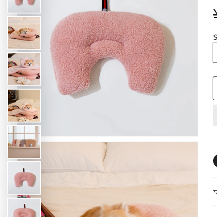
S
【likalika】デュオフレックス、ペ
【likalika】デュオフレックス、ペ
【SALE対象】【3set】 New
【SALE対象】【3set】 Ice B
【ルアモン】ルナB、ペット
コンフォーター Ice Berry M
キャリーウェア Feelaty、ベージュ
キャリーウェア Feelat
ットカート
ットカート
Margaret
More、Caramel Brown キ
Soda Blue ソーダブル
ルブラウン
バギーボンネット
ギフトカード
パニエ
SUMMER ITEMS
WINTER ITEMS