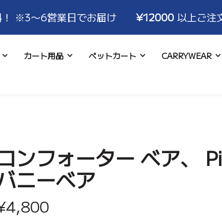
業日でお届け
¥12000
以上ご注文で送料無料！
カート用品
ペットカート
CARRYWEAR
について
ハンドルカバー
コースター
お支払い･配送について
ロココ
アイスポーチ
キャンセル･交換･
バギーバ
アクセサ
いて
コンフォーター ベア、 Pink
バニーベア
¥4,800