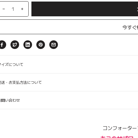
カート
e、
e、
【ルアモン】デラA、ペットカート
コンフォーター Ice Berry More、
【3set】ウィンドシェルライト、
コンフォーター Ice Ber
【3set】ウィンドシ
【Buggy Lab】ニ
y、アイボリー
キャリーウェア Feelaty、ブラック
キャリーウェア
ルブラウ
ルブラウ
Soda Blue ソーダブルー
ブルー&アイボリー
Caramel Brown 
ブラック&ベー
ン、ペットカ
今すぐ
ン
サイズについて
配送・お支払方法について
お問い合わせ
コンフォーター