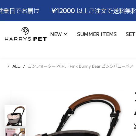
け
¥12000
以上ご注文で送料無料！ ※3〜6営
HARRYSPET
NEW
SUMMER ITEMS
SET
Japan
Store
ALL
コンフォーター ベア、 Pink Bunny Bear ピンクバニーベア
ライナー
ALL
ブランド物語
取扱店舗
コンフォーター
バッグ
ハリコレモデル一覧
ショールーム
ボールスター
ブランケット
サイズ