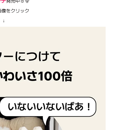
ーチ
発売中🐰🐻
画像をクリック
 ↓