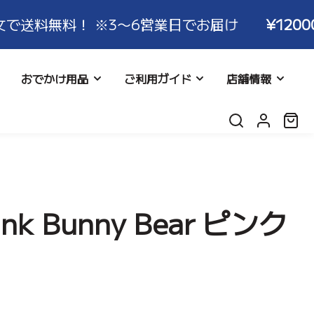
 ※3〜6営業日でお届け
¥12000
以上ご注文で
おでかけ用品
ご利用ガイド
店舗情報
ロ
カ
グ
ー
イ
ト:
ン
返品につ
シネット
リー
よくある質問
レビュー
 Bunny Bear ピンク
More Series