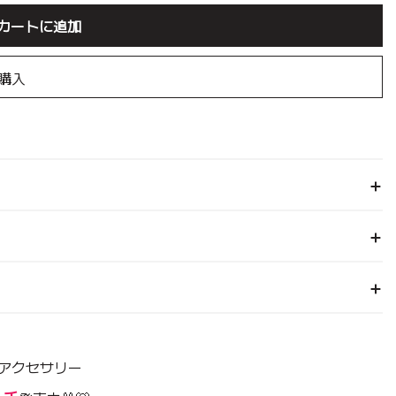
カートに追加
ry More、
ェルライト、
ューバギーワ
 Feelaty専用 リフトク
キャラメルブラウ
ジュ
ート
購入
More
ッション
More
More
More
アクセサリー