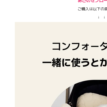
あごのせブロ
ご購入は以下の
↓ ↓