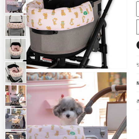
【2set】コンフォーター ＋ バギー
【likalika】デュオフレックス、ペ
【likalika】デュオフレックス、ペ
【ルアモン】ルナB、ペット
【3set】 Ice Berry Mor
【3set】 Ice Berry Mor
キャリーウェア Feelaty、ベージュ
キャリーウェア Feelat
ットカート
ボンネット
ットカート
Caramel Brown キャラメ
Caramel Brown キャラメ
ン
ン
バギーボンネット
ギフトカード
パニエ
SUMMER ITEMS
WINTER ITEMS