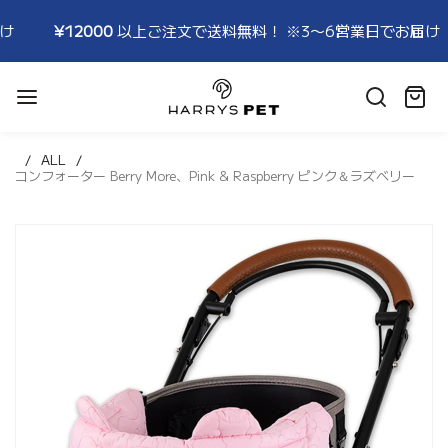
上ご注文で送料無料！ ※3〜6営業日でお届け
¥12000
以上
HARRYSPET
Japan
カ
Store
ー
ト:
ALL
コンフォーター Berry More、Pink & Raspberry ピンク＆ラズベリー