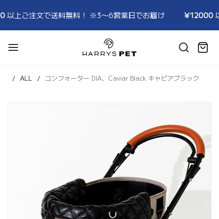
料無料！ ※3〜6営業日でお届け
¥12000
以上ご注文で送料
HARRYSPET
Japan
カ
Store
ー
ト:
ALL
コンフォーター DIA、Caviar Black キャビアブラック