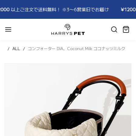
で送料無料！ ※3〜6営業日でお届け
¥12000
以上ご注文で送
HARRYSPET
Japan
カ
Store
ー
ト:
ALL
コンフォーター DIA、Coconut Milk ココナッツミルク