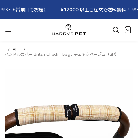
3〜6営業日でお届け
¥12000
以上ご注文で送料無料！ ※3〜
HARRYSPET
Japan
カ
Store
ー
ト:
ALL
ハンドルカバー Britsh Check、Beige チェックベージュ（2P）