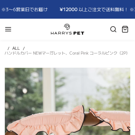
〜6営業日でお届け
¥12000
以上ご注文で送料無料！ ※3〜
HARRYSPET
Japan
カ
Store
ー
ト:
ALL
ハンドルカバー NEWマーガレット、Coral Pink コーラルピンク（2P）