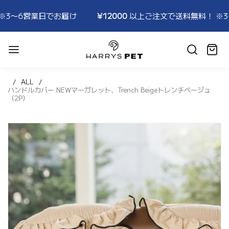
〜6営業日でお届け
¥12000
以上ご注文で送料無料！ ※3〜6
HARRYSPET
Japan
カ
Store
ー
ト:
ALL
ハンドルカバー NEWマーガレット、Trench Beigeトレンチベージュ
（2P）