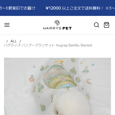
業日でお届け
¥12000
以上ご注文で送料無料！ ※3〜6営業
HARRYSPET
Japan
カ
Store
ー
ト:
ALL
ハグラップ バンブーブランケット Hugrap BamBu Blanket