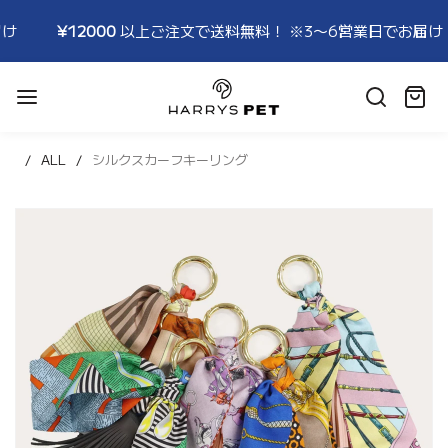
¥12000
以上ご注文で送料無料！ ※3〜6営業日でお届け
HARRYSPET
Japan
カ
Store
ー
ト:
ALL
シルクスカーフキーリング