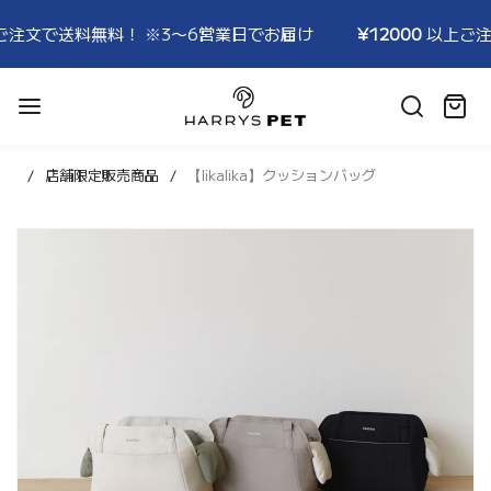
文で送料無料！ ※3〜6営業日でお届け
¥12000
以上ご注文で
HARRYSPET
Japan
カ
Store
ー
ト:
店舗限定販売商品
【likalika】クッションバッグ