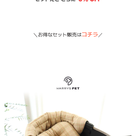
コチラ
＼お得なセット販売は
／