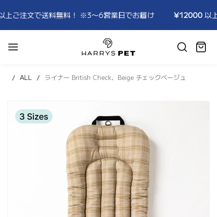
料！ ※3〜6営業日でお届け
¥12000
以上ご注文で送料無料！
HARRYSPET
Japan
カ
Store
ー
ト:
ALL
ライナー British Check、Beige チェックベージュ