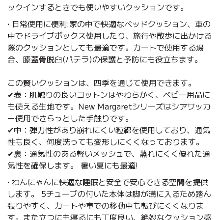
ックインするときでも使いやすいクッションです。
• 日常使用に便利:家の中で快適なベッドクッション、車の
中でドライブボックス使用したり、旅行や散歩に出かける
際のクッションとしても最適です。カートで使用する場
合、膝蓋骨脱臼(パテラ)の保護と予防にも役立ちます。
この賢いクッションは、四季を通じて使用できます。
✔表：肌触りの良いコットンはやわらかく、ベビー用品に
も使える生地です。New Margaretシリーズはシアサッカ
ー使用でさらっとした手触りです。
✔中：弾力性があり崩れにくい粒綿を使用しており、通気
性も良く、何度洗っても変形しにくくなっております。
✔裏：通気性のある軽いメッシュで、蒸れにくく優れた通
気性を確保します。 暑い夏にも最適!
• わんにゃんに快適な睡眠と安全で安心できる空間を提供
します。 5チューブの付いた本体は
脚が溝に入るため踏ん
張りやすく、カートや車での移動中も転びにくくなりま
す。また立つにも寝るにも丁度良い、絶妙なクッション感