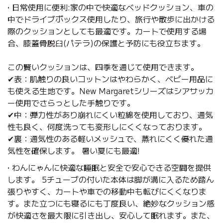
• 日常使用に便利:家の中で快適なベッドクッション、車の
中でドライブボックス使用したり、旅行や散歩に出かける
際のクッションとしても最適です。カートで使用する場
合、膝蓋骨脱臼(パテラ)の保護と予防にも役立ちます。
この賢いクッションは、四季を通じて使用できます。
✔表：肌触りの良いコットンはやわらかく、ベビー用品に
も使える生地です。New Margaretシリーズはシアサッカ
ー使用でさらっとした手触りです。
✔中：弾力性があり崩れにくい粒綿を使用しており、通気
性も良く、何度洗っても変形しにくくなっております。
✔裏：通気性のある軽いメッシュで、蒸れにくく優れた通
気性を確保します。 暑い夏にも最適!
• わんにゃんに快適な睡眠と安全で安心できる空間を提供
します。 5チューブの付いた本体は
脚が溝に入るため踏ん
張りやすく、カートや車での移動中も転びにくくなりま
す。また立つにも寝るにも丁度良い、絶妙なクッション感
が快適さを最大限に引き出し、安心して眠れます。また、