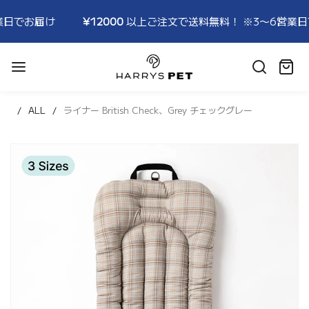
¥12000
以上ご注文で送料無料！ ※3〜6営業日でお届け
¥1
HARRYSPET
Japan
カ
Store
ー
ト:
ALL
ライナー British Check、Grey チェックグレー