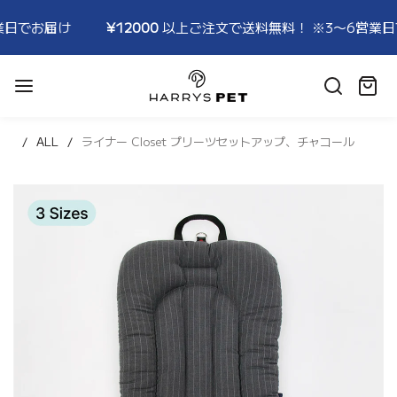
¥12000
以上ご注文で送料無料！ ※3〜6営業日でお届け
¥1
HARRYSPET
Japan
カ
Store
ー
ト:
ALL
ライナー Closet プリーツセットアップ、チャコール