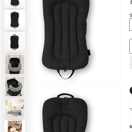
S
【likalika】デュオフレックス、ペ
【likalika】デュオフレックス、ペ
【SALE対象】【3set】 New
【SALE対象】【3set】 Ice B
【ルアモン】ルナB、ペット
コンフォーター Ice Berry M
キャリーウェア Feelaty、ベージュ
キャリーウェア Feelat
ットカート
ットカート
Margaret
More、Caramel Brown キ
Soda Blue ソーダブル
ルブラウン
バギーボンネット
ギフトカード
パニエ
SUMMER ITEMS
WINTER ITEMS