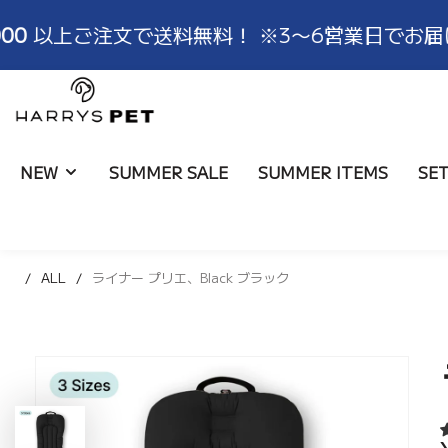
注文で送料無料！ ※3〜6営業日でお届け
¥12
HARRYSPET
Japan
Store
NEW
SUMMER SALE
SUMMER ITEMS
SE
ALL
ライナー プリエ、Black ブラック
ライナー
ALL
ブランド物語
取扱店舗
コンフォーター
バッグ
ハリコレモデル一覧
ショールーム
ボールスター
ブランケット
サイズ