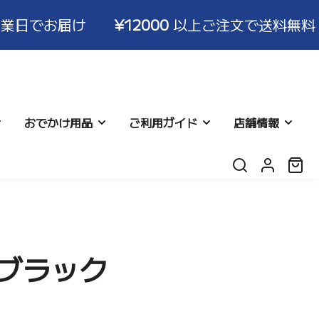
届け
¥12000
以上ご注文で送料無料！ ※3〜6
おでかけ用品
ご利用ガイド
店舗情報
ロ
カ
グ
ー
イ
ト:
ン
返品につ
シネット
リー
よくある質問
レビュー
 ブラック