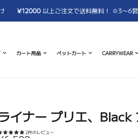
000
以上ご注文で送料無料！ ※3〜6営業日でお
T
カート用品
ペットカート
CARRYWEAR
について
ハンドルカバー
コースター
お支払い･配送について
ロココ
アイスポーチ
キャンセル･交換･
バギーバ
アクセサ
いて
ライナー プリエ、Black
2件のレビュー