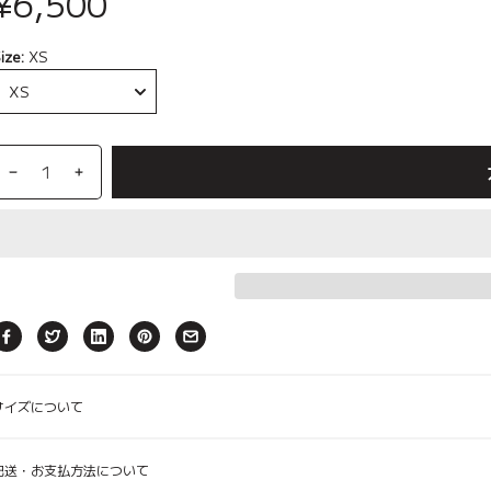
¥6,500
ize:
XS
erry
カート
ore、
【ルアモン】デラA、ペットカート
【SALE対象】【3set】 Ice Berry
コンフォーター Ice Berry More、
【Buggy Lab】ニ
【SALE対象】【3se
ライナー Ice Berry
y、アイボリー
キャリーウェア Feelaty、ブラック
キャリーウェア
ャラメ
ー
Caramel Brown キャラメルブラウ
More、Soda Blue ソーダブルー
Caramel Brown 
Look、オリーブ
ン、ペットカ
ン
ン
サイズについて
配送・お支払方法について