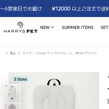
日でお届け
¥12000
以上ご注文で送料無料！ ※
HARRYSPET
NEW
SUMMER ITEMS
SET
Japan
Store
ALL
ライナー Closet ワッフルバルーン、White ホワイト
ライナー
ALL
ブランド物語
取扱店舗
コンフォーター
バッグ
ハリコレモデル一覧
ショールーム
ボールスター
ブランケット
サイズ