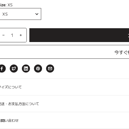
ize:
XS
カート
e、
e、
【ルアモン】デラA、ペットカート
コンフォーター Ice Berry More、
【3set】ウィンドシェルライト、
コンフォーター Ice Ber
【3set】ウィンドシ
【Buggy Lab】ニ
y、アイボリー
キャリーウェア Feelaty、ブラック
キャリーウェア
ルブラウ
ルブラウ
Soda Blue ソーダブルー
ブルー&アイボリー
Caramel Brown 
ブラック&ベー
ン、ペットカ
ン
今すぐ
サイズについて
配送・お支払方法について
お問い合わせ