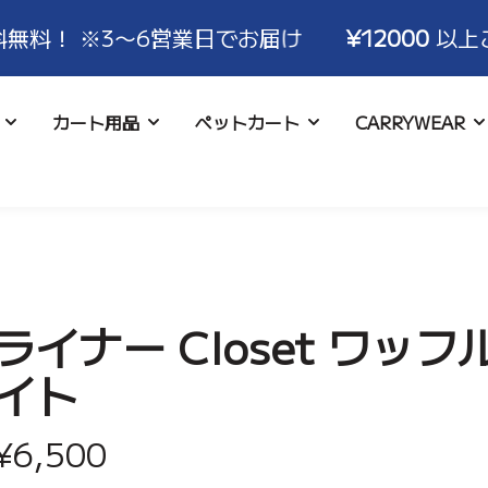
3〜6営業日でお届け
¥12000
以上ご注文で送
カート用品
ペットカート
CARRYWEAR
について
ハンドルカバー
コースター
お支払い･配送について
ロココ
アイスポーチ
キャンセル･交換･
バギーバ
アクセサ
いて
ライナー Closet ワッフ
イト
¥6,500