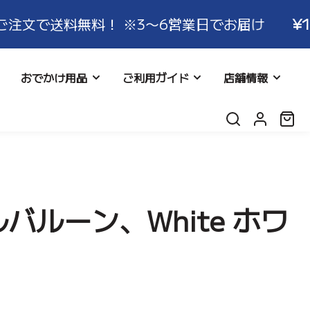
料無料！ ※3〜6営業日でお届け
¥12000
以上
おでかけ用品
ご利用ガイド
店舗情報
ロ
カ
グ
ー
イ
ト:
ン
返品につ
シネット
リー
よくある質問
レビュー
ルバルーン、White ホワ
More Series