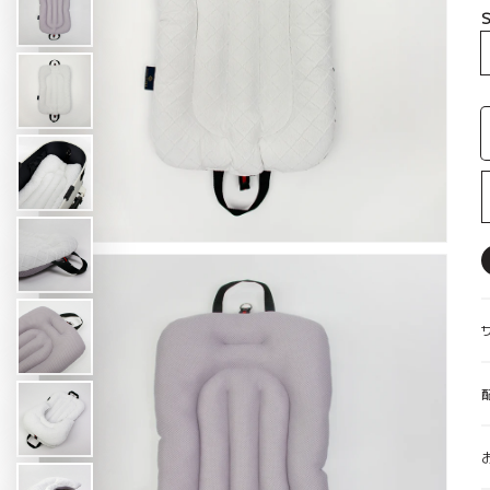
S
【2set】コンフォーター ＋ バギー
【likalika】デュオフレックス、ペ
【likalika】デュオフレックス、ペ
【ルアモン】ルナB、ペット
【3set】 Ice Berry Mor
【3set】 Ice Berry Mor
キャリーウェア Feelaty、ベージュ
キャリーウェア Feelat
ットカート
ボンネット
ットカート
Caramel Brown キャラメ
Caramel Brown キャラメ
ン
ン
バギーボンネット
ギフトカード
パニエ
SUMMER ITEMS
WINTER ITEMS