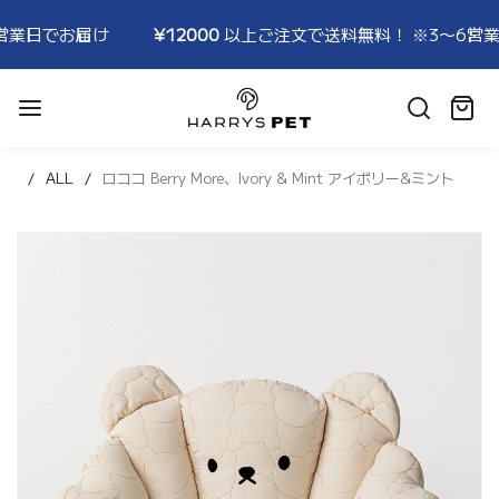
¥12000
以上ご注文で送料無料！ ※3〜6営業日でお届け
¥
HARRYSPET
Japan
カ
Store
ー
ト:
ALL
ロココ Berry More、Ivory & Mint アイボリー&ミント