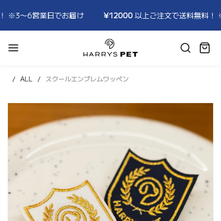
※3〜6営業日でお届け
¥12000
以上ご注文で送料無料！ ※
HARRYSPET
Japan
カ
Store
ー
ト:
ALL
スクールエンブレムワッペン