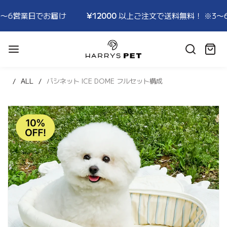
¥12000
以上ご注文で送料無料！ ※3〜6営業日でお届け
¥
HARRYSPET
Japan
カ
Store
ー
ト:
ALL
バシネット ICE DOME フルセット構成