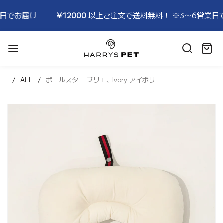
¥12000
以上ご注文で送料無料！ ※3〜6営業日でお届け
¥
HARRYSPET
Japan
カ
Store
ー
ト:
ALL
ボールスター プリエ、Ivory アイボリー