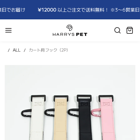
¥12000
以上ご注文で送料無料！ ※3〜6営業日でお届け
¥
HARRYSPET
Japan
カ
Store
ー
ト:
ALL
カート用フック（2P）